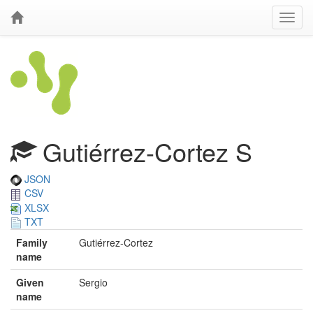
Gutiérrez-Cortez S
JSON
CSV
XLSX
TXT
Family
Gutiérrez-Cortez
name
Given
Sergio
name