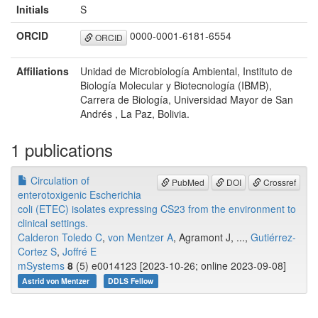
Initials
S
ORCID
0000-0001-6181-6554
ORCID
Affiliations
Unidad de Microbiología Ambiental, Instituto de
Biología Molecular y Biotecnología (IBMB),
Carrera de Biología, Universidad Mayor de San
Andrés , La Paz, Bolivia.
1 publications
Circulation of
PubMed
DOI
Crossref
enterotoxigenic Escherichia
coli (ETEC) isolates expressing CS23 from the environment to
clinical settings.
Calderon Toledo C
,
von Mentzer A
, Agramont J, ...,
Gutiérrez-
Cortez S
,
Joffré E
mSystems
8
(5) e0014123 [2023-10-26; online 2023-09-08]
Astrid von Mentzer
DDLS Fellow